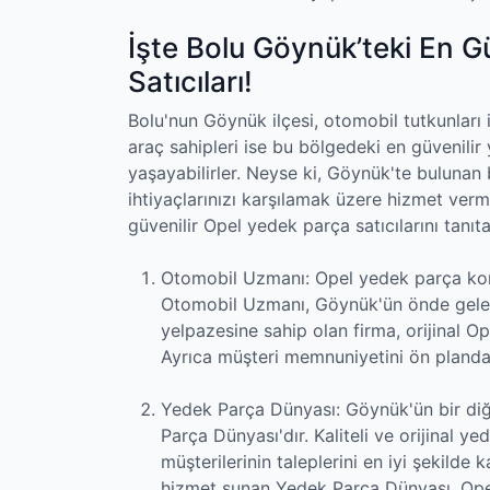
İşte Bolu Göynük’teki En G
Satıcıları!
Bolu'nun Göynük ilçesi, otomobil tutkunları 
araç sahipleri ise bu bölgedeki en güvenili
yaşayabilirler. Neyse ki, Göynük'te buluna
ihtiyaçlarınızı karşılamak üzere hizmet verm
güvenilir Opel yedek parça satıcılarını tanıt
Otomobil Uzmanı: Opel yedek parça kon
Otomobil Uzmanı, Göynük'ün önde gelen y
yelpazesine sahip olan firma, orijinal O
Ayrıca müşteri memnuniyetini ön planda
Yedek Parça Dünyası: Göynük'ün bir diğ
Parça Dünyası'dır. Kaliteli ve orijinal ye
müşterilerinin taleplerini en iyi şekilde 
hizmet sunan Yedek Parça Dünyası, Opel a