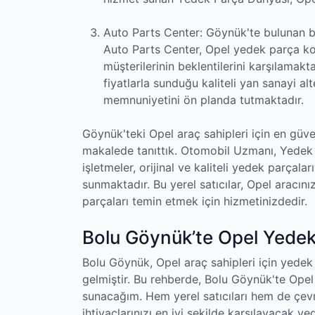
Auto Parts Center: Göynük'te bulunan ba
Auto Parts Center, Opel yedek parça ko
müşterilerinin beklentilerini karşılamakt
fiyatlarla sunduğu kaliteli yan sanayi al
memnuniyetini ön planda tutmaktadır.
Göynük'teki Opel araç sahipleri için en güven
makalede tanıttık. Otomobil Uzmanı, Yedek
işletmeler, orijinal ve kaliteli yedek parçala
sunmaktadır. Bu yerel satıcılar, Opel aracı
parçaları temin etmek için hizmetinizdedir.
Bolu Göynük’te Opel Yedek
Bolu Göynük, Opel araç sahipleri için yedek
gelmiştir. Bu rehberde, Bolu Göynük'te Opel 
sunacağım. Hem yerel satıcıları hem de çev
ihtiyaçlarınızı en iyi şekilde karşılayacak y