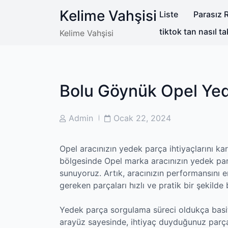
Skip
Kelime Vahşisi
Liste
Parasız R
to
content
tiktok tan nasıl ta
Kelime Vahşisi
Bolu Göynük Opel Ye
Post
Post
Admin
Ocak 22, 2024
Author
Date
Opel aracınızın yedek parça ihtiyaçlarını k
bölgesinde Opel marka aracınızın yedek par
sunuyoruz. Artık, aracınızın performansını
gereken parçaları hızlı ve pratik bir şekilde 
Yedek parça sorgulama süreci oldukça basit.
arayüz sayesinde, ihtiyaç duyduğunuz parça