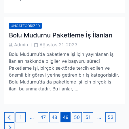
UNCATEGORIZED
Bolu Mudurnu Paketleme İş İlanları
Post
Post
Admin
Ağustos 21, 2023
Author
Date
Bolu Mudurnu’da paketleme işi için yayınlanan iş
ilanları hakkında bilgiler ve başvuru süreci
Paketleme işi, birçok sektörde tercih edilen ve
önemli bir görevi yerine getiren bir iş kategorisidir.
Bolu Mudurnu’da da paketleme işi için birçok iş
ilanı bulunmaktadır. Bu ilanlar, …
Yazı
Page
…
Page
Page
Page
Page
Page
…
Page
1
47
48
49
50
51
53
sayfalaması