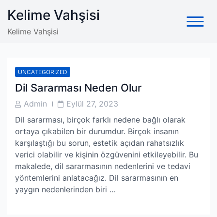
Skip
Kelime Vahşisi
to
content
Kelime Vahşisi
UNCATEGORIZED
Dil Sararması Neden Olur
Post
Post
Admin
Eylül 27, 2023
Author
Date
Dil sararması, birçok farklı nedene bağlı olarak
ortaya çıkabilen bir durumdur. Birçok insanın
karşılaştığı bu sorun, estetik açıdan rahatsızlık
verici olabilir ve kişinin özgüvenini etkileyebilir. Bu
makalede, dil sararmasının nedenlerini ve tedavi
yöntemlerini anlatacağız. Dil sararmasının en
yaygın nedenlerinden biri …