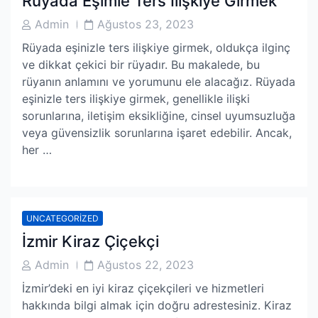
Rüyada Eşimle Ters İlişkiye Girmek
Post
Post
Admin
Ağustos 23, 2023
Author
Date
Rüyada eşinizle ters ilişkiye girmek, oldukça ilginç
ve dikkat çekici bir rüyadır. Bu makalede, bu
rüyanın anlamını ve yorumunu ele alacağız. Rüyada
eşinizle ters ilişkiye girmek, genellikle ilişki
sorunlarına, iletişim eksikliğine, cinsel uyumsuzluğa
veya güvensizlik sorunlarına işaret edebilir. Ancak,
her …
UNCATEGORIZED
İzmir Kiraz Çiçekçi
Post
Post
Admin
Ağustos 22, 2023
Author
Date
İzmir’deki en iyi kiraz çiçekçileri ve hizmetleri
hakkında bilgi almak için doğru adrestesiniz. Kiraz