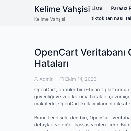
Skip
Kelime Vahşisi
Liste
Parasız R
to
content
tiktok tan nasıl ta
Kelime Vahşisi
OpenCart Veritabanı 
Hataları
Post
Post
Admin
Ekim 14, 2023
Author
Date
OpenCart, popüler bir e-ticaret platformu olu
güvenliği ve veri koruma hataları, çevrimiçi m
makalede, OpenCart kullanıcılarının dikkate
Birincil endişelerden biri, OpenCart veritabanı
detayları ve diğer hassas verileri içerir. Bu