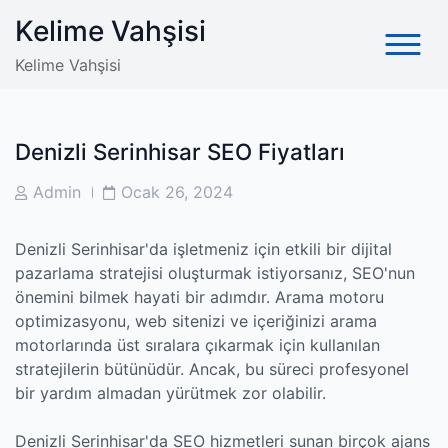
Skip
Kelime Vahşisi
to
content
Kelime Vahşisi
Denizli Serinhisar SEO Fiyatları
Post
Post
Admin
Ocak 26, 2024
Author
Date
Denizli Serinhisar'da işletmeniz için etkili bir dijital
pazarlama stratejisi oluşturmak istiyorsanız, SEO'nun
önemini bilmek hayati bir adımdır. Arama motoru
optimizasyonu, web sitenizi ve içeriğinizi arama
motorlarında üst sıralara çıkarmak için kullanılan
stratejilerin bütünüdür. Ancak, bu süreci profesyonel
bir yardım almadan yürütmek zor olabilir.
Denizli Serinhisar'da SEO hizmetleri sunan birçok ajans