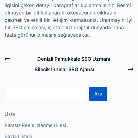
ilgisini çeken detaylı paragraflar kullanmalısınız. Resmi
olmayan bir dil kullanarak, okuyucunun dikkatini
çekmeli ve etkili bir iletişim kurmalısınız. Unutmayın, iyi
bir SEO çalışması, işletmenizin dijital dünyada daha
fazla görünür olmasını sağlayacaktır.
Post
Previous
Denizli Pamukkale SEO Uzmanı
navigation
Post
N
Bilecik İnhisar SEO Ajansı
P
Ara
Liste
Parasız Reels Izlenme Hilesi
Sayfa Listesi