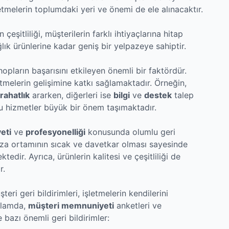
şletmelerin toplumdaki yeri ve önemi de ele alınacaktır.
şitliliği, müşterilerin farklı ihtiyaçlarına hitap
lık ürünlerine kadar geniş bir yelpazeye sahiptir.
opların başarısını etkileyen önemli bir faktördür.
letmelerin gelişimine katkı sağlamaktadır. Örneğin,
rahatlık
ararken, diğerleri ise
bilgi
ve
destek
talep
u hizmetler büyük bir önem taşımaktadır.
eti
ve
profesyonelliği
konusunda olumlu geri
za ortamının sıcak ve davetkar olması sayesinde
ktedir. Ayrıca, ürünlerin kalitesi ve çeşitliliği de
r.
ri geri bildirimleri, işletmelerin kendilerini
ağlamda,
müşteri memnuniyeti
anketleri ve
 bazı önemli geri bildirimler: