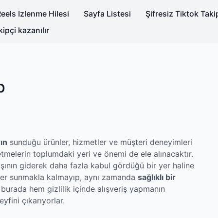
eels Izlenme Hilesi
Sayfa Listesi
Şifresiz Tiktok Tak
kipçi kazanılır
p
ın
sunduğu ürünler, hizmetler ve müşteri deneyimleri
şletmelerin toplumdaki yeri ve önemi de ele alınacaktır.
ışının giderek daha fazla kabul gördüğü bir yer haline
ünler sunmakla kalmayıp, aynı zamanda
sağlıklı bir
 burada hem gizlilik içinde alışveriş yapmanın
yfini çıkarıyorlar.