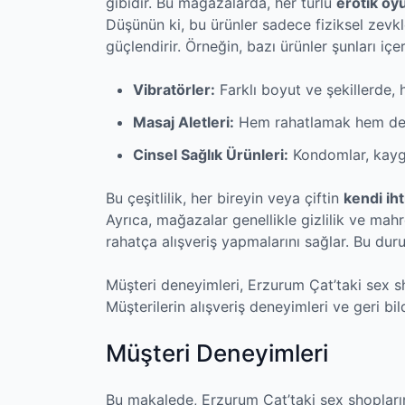
gibidir. Bu mağazalarda, her türlü
erotik oy
Düşünün ki, bu ürünler sadece fiziksel zev
güçlendirir. Örneğin, bazı ürünler şunları içer
Vibratörler:
Farklı boyut ve şekillerde, 
Masaj Aletleri:
Hem rahatlamak hem de ci
Cinsel Sağlık Ürünleri:
Kondomlar, kaygan
Bu çeşitlilik, her bireyin veya çiftin
kendi iht
Ayrıca, mağazalar genellikle gizlilik ve ma
rahatça alışveriş yapmalarını sağlar. Bu duru
Müşteri deneyimleri, Erzurum Çat’taki sex sh
Müşterilerin alışveriş deneyimleri ve geri bil
Müşteri Deneyimleri
Bu makalede, Erzurum Çat’taki sex shopları