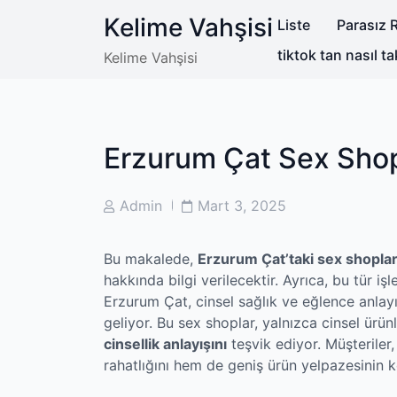
Skip
Kelime Vahşisi
Liste
Parasız R
to
content
tiktok tan nasıl ta
Kelime Vahşisi
Erzurum Çat Sex Sho
Post
Post
Admin
Mart 3, 2025
Author
Date
Bu makalede,
Erzurum Çat’taki sex shoplar
hakkında bilgi verilecektir. Ayrıca, bu tür i
Erzurum Çat, cinsel sağlık ve eğlence anlay
geliyor. Bu sex shoplar, yalnızca cinsel ür
cinsellik anlayışını
teşvik ediyor. Müşteriler,
rahatlığını hem de geniş ürün yelpazesinin ke