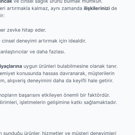
uncak
ve cinsel sağlık ürünü bulmak mümkün.
kleri artırmakla kalmaz, aynı zamanda
ilişkilerinizi
de
ir:
her zevke hitap eder.
nsel deneyimi artırmak için idealdir.
laştırıcılar ve daha fazlası.
iyaçlarına
uygun ürünleri bulabilmesine olanak tanır.
hremiyet konusunda hassas davranarak, müşterilerin
m, alışveriş deneyimini daha da keyifli hale getirir.
opların başarısını etkileyen önemli bir faktördür.
dirimleri, işletmelerin gelişimine katkı sağlamaktadır.
n sunduğu ürünler, hizmetler ve müşteri deneyimleri