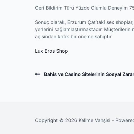
Geri Bildirim Türü Yüzde Olumlu Deneyim 75
Sonuç olarak, Erzurum Çat’taki sex shoplar,
yerlerini sağlamlaştırmaktadır. Müşterilerin 
açısından kritik bir öneme sahiptir.
Lux Eros Shop
Post
Previous
Bahis ve Casino Sitelerinin Sosyal Zarar
Post
navigation
Copyright © 2026 Kelime Vahşisi - Power