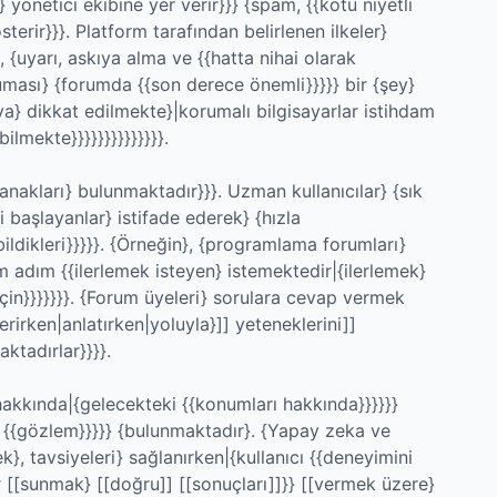
} yönetici ekibine yer verir}}} {spam, {{kötü niyetli
sterir}}}. Platform tarafından belirlenen ilkeler}
 {uyarı, askıya alma ve {{hatta nihai olarak
ruması} {forumda {{son derece önemli}}}}} bir {şey}
ya} dikkat edilmekte}|korumalı bilgisayarlar istihdam
ilmekte}}}}}}}}}}}}}}.
nakları} bulunmaktadır}}}. Uzman kullanıcılar} {sık
ni başlayanlar} istifade ederek} {hızla
rabildikleri}}}}}. {Örneğin}, {programlama forumları}
m adım {{ilerlemek isteyen} istemektedir|{ilerlemek}
{için}}}}}}}. {Forum üyeleri} sorulara cevap vermek
rirken|anlatırken|yoluyla}]] yeteneklerini]]
maktadırlar}}}}.
akkında|{gelecekteki {{konumları hakkında}}}}}}
e {{gözlem}}}}} {bulunmaktadır}. {Yapay zeka ve
}, tavsiyeleri} sağlanırken|{kullanıcı {{deneyimini
r [[sunmak} [[doğru]] [[sonuçları]]}} [[vermek üzere}