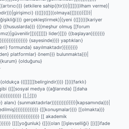
artırıcı}}} {etkilere sahip{{tir}}}|[[[[{{ilham verme}|
r}}}|girişimci} {{{[[{{[[{{olmaya}]]}}}}}]]}}|
eğişikliği}}} gerçekleştirmek}|{yeni {{[[{{{{kariyer
ı} {{hususlarda}}} {{{meşhur olmuş [[forum
ız}|güvenilir]]}}]]]]]} lider}]]}} {{başlayan}}}}}}}}
}}}}}}}}}}}}}}}}}} {sayesinde}}}} yaptıkları}
ikleri} formunda} sayılmaktadır}}}}}}}}}
 yönden} platformlar} önem}}} bulunmakta}}}|
 {{kurum} {olduğunu}
}
 {oldukça {{[[[[[[belirgindir}}}} [[{{{farklı}
{{gibi {{[[sosyal medya {{ağlarında} [[daha
}}}}}}}}} [[,|;]]}}
}}}} alanı} {sunmaktadırlar}}}}}}}}}}}}}}|kapsamında}}}|
dedilmiş}}}}}}}}}}}}}} {[[konuşmalar}}}} [[olmakta}}}
}}}}}}}}}}}}}}}}}}}} [[ akademik
}}}}}}} [[[[yoğunluk} {[[{{olan [[işlevselliği} [[{[[ifade