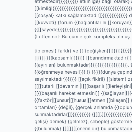
etmektedir}}}}}}}}}}} etkinliğe} bağlı olarak
[[kimliği}}}}}}}}}}}}}}}}}}}}}}}}}}}}}}}}}}}}}}}}}}}}}
[[sosyal} katkı sağlamaktadır]}}}}}}}}}}}}}}} 
[[kuvveti} {forum {{bağlantılarını [[koruyan}
{{[[sayede}}}}}}}}}}}}}}}}}}}}}}}}}}}}}}}}}}}}}}}}}}}}
(Lütfen not: Bu cümle çok kompleks olmuş. 
tiplemesi} farklı} ve {{{{değişken}]]}}}}}}}}}}
[[{{[[{{{{kapsamlı}}}}}}} [[barındırmaktadır}}}
{{ayırılan} bulunmaktadır}}}}}}}}}}}}}}}}}}}}}}.
{{öğrenmeye hevesli}}},}} {{{{{{dünya çapınd
sayılmaktadır}}}}}}} [[açık fikirli} [[sistem} 
[[[[tutarlı [[devamını|[[[[başarılı [[ilerleyişini
[[{{başarılı hareket etmesini]] {{sağlayan|[[
{{faktör|[[unsur|[[husus|[[etmen|[[bileşen]
ortamları} {değil}, {gerçek anlamda {{toplum
sunmaktadırlar]]}}}}}}}}}}} {[[[[.]]}}}}}}}}}}}}
gelişi} demek} {gelmez}, sebeple} göstermek
{{bulunmak} [[[[[[[[önemlidir} bulunmaktadırlar