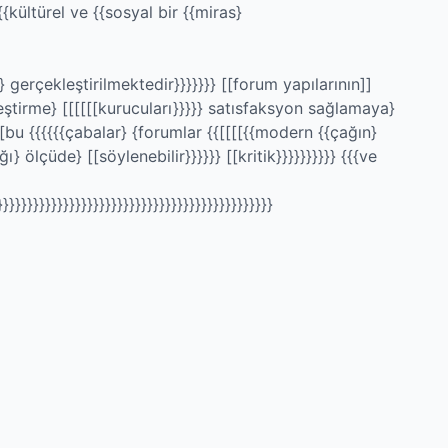
kültürel ve {{sosyal bir {{miras}
} gerçekleştirilmektedir}}}}}}} [[forum yapılarının]]
ştirme} [[[[[[kurucuları}}}}} satısfaksyon sağlamaya}
[[bu {{{{{{çabalar} {forumlar {{[[[[{{modern {{çağın}
} ölçüde} [[söylenebilir}}}}}} [[kritik}}}}}}}}}} {{{ve
}}}}}}}}}}}}}}}}}}}}}}}}}}}}}}}}}}}}}}}}}}}}}}