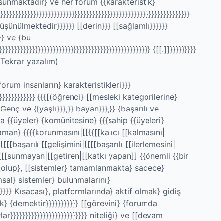
} sunmaktadır} ve her forum {{karakteristik}
}}}}}}}}}}}}}}}}}}}}}}}}}}}}}}}}}}}}}}}}}}}}}}}}}}}}}}}}}}}}}}}}
düşünülmektedir}}}}}} [[derin}}} [[sağlamlı}}}}}}
}} ve {bu
}}}}}}}}}}}}}}}}}}}}}}}}}}}}}}}}}}}}}}}}}}}}}}}}} {[[.]]}}}}}}}}}
Tekrar yazalım)
|forum insanların} karakteristikleri}}}
}}}}}}}}}}}} {{{[(öğrenci} [[mesleki kategorilerine}
 {Genç ve {{yaşlı}}},}} bayan}}},}} {başarılı ve
a {{üyeler} {komünitesine} {{{sahip {{üyeleri}
zaman} {{{{korunmasını|[[{{[[kalıcı [[kalmasını|
|[[[[başarılı [[gelişimini|[[[[başarılı [[ilerlemesini|
{{[[sunmayan|[[getiren|[[katkı yapan]] {{önemli {{bir
] {olup}, [[sistemler} tamamlanmakta} sadece}
sal} sistemler} bulunmalarını}
}}}}}}} Kısacası}, platformlarında} aktif olmak} gidiş
} {demektir}}}}}}}}}}} [[görevini} {forumda
}}}}}}}}}}}}}}}}}}}}}}}}}} niteliği} ve [[devam