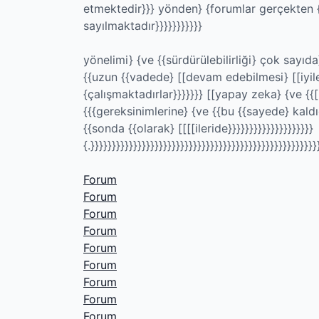
etmektedir}}} yönden} {forumlar gerçekten {{
sayılmaktadır}}}}}}}}}}}
yönelimi} {ve {{sürdürülebilirliği} çok sayıda
{{uzun {{vadede} [[devam edebilmesi} [[iyile
{çalışmaktadırlar}}}}}}} [[yapay zeka} {ve {{
{{{gereksinimlerine} {ve {{bu {{sayede} kaldığı
{{sonda {{olarak} [[[[ileride}}}}}}}}}}}}}}}}}}}}
{.}}}}}}}}}}}}}}}}}}}}}}}}}}}}}}}}}}}}}}}}}}}}}}}}}}}}}
Forum
Forum
Forum
Forum
Forum
Forum
Forum
Forum
Forum