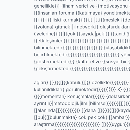
genellikle}}} {ilham verici ve {{motivasyonu {{
[[{insanları foruma {{katılmaya} yöneltmektedi
[[[[{{[[{{ilişki kurmak}}}}}}]] |[[{{{meslek {{d
{{yoluna} gitmek}|[[network]] oluşturduklar
üyelerine}}}}}|[[çok [[sayıda|pek}}} {{tanıdığım
{{etkileşimleri}}}}}}}}}}}}}}}}}}}}}}}}}}}}}}}}}}}}
bilinmektedir}}}}}}}}}}}}}}}}}}}} {{{{ulaşabild
belirtilmektedir}}}}}}}}}}}}}}}}}}}}}}}}}}}}}}
{göstermektedir}}} {kültürel ve {{sosyal bir
{pekiştirmektedir}}}}}}}}}}}}}}}}}}}}}}}}}}}}}}}}}
ağları} [[{{{{[[{{kabulü}]]}} özellikler}}}}}}}}}}
kullanıldıkları} görülmektedir}}}}}}]}}}} X} {
{{{{momentan} konuşmalar}}}}}}} {dolaşırken}}}
ayrıntılı}|metodolojik|ilmi|bilimsel}}}}}}}]]]]
[[alanında]]}}}}}}}}}}}} [[daha [[{{{{{{[[{{kay
[[bu|{[[bulunmakta} çok pek çok} [[ambar}}}}}
araştırma}}}}}}}}}}}}}}}}}}}}}}}}}} [[{{{{uygun}}