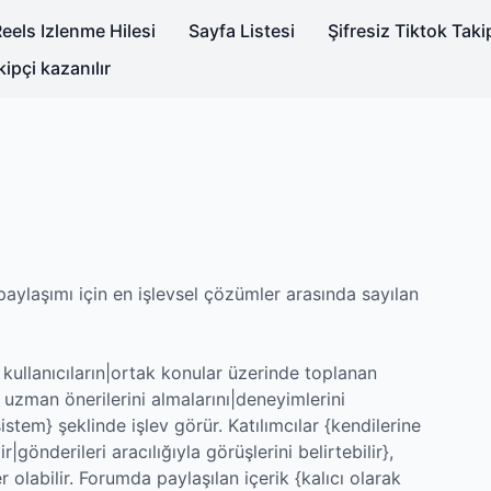
eels Izlenme Hilesi
Sayfa Listesi
Şifresiz Tiktok Tak
kipçi kazanılır
aylaşımı için en işlevsel çözümler arasında sayılan
 kullanıcıların|ortak konular üzerinde toplanan
e uzman önerilerini almalarını|deneyimlerini
stem} şeklinde işlev görür. Katılımcılar {kendilerine
ir|gönderileri aracılığıyla görüşlerini belirtebilir},
 olabilir. Forumda paylaşılan içerik {kalıcı olarak