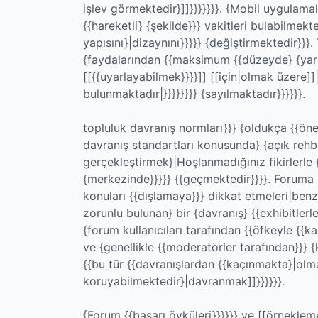
işlev görmektedir}]]}}}}}}}. {Mobil uygulamal
{{hareketli} {şekilde}}} vakitleri bulabilmekte
yapısını}|dizaynını}}}}} {değiştirmektedir}}}. 
{faydalarından {{maksimum {{düzeyde} {yararl
[[{{uyarlayabilmek}}}}]] [[için|olmak üzere]
bulunmaktadır|}}}}}}}} {sayılmaktadır}}}}}}.
topluluk davranış normları}}} {oldukça {{öne
davranış standartları konusunda} {açık rehbe
gerçekleştirmek}|Hoşlanmadığınız fikirlerle {
{merkezinde}}}}} {{geçmektedir}}}}. Foruma ilk
konuları {{dışlamaya}}} dikkat etmeleri|benz
zorunlu bulunan} bir {davranış} {{exhibitlerle
{forum kullanıcıları tarafından {{öfkeyle {{ka
ve {genellikle {{moderatörler tarafından}}} {k
{{bu tür {{davranışlardan {{kaçınmakta}|olm
koruyabilmektedir}|davranmak]]}}}}}}.
{Forum {{başarı öyküleri}}}}}} ve [[örnekleme