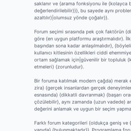
saklanır ve {arama fonksiyonu ile {kolayca bu
değerlendirilebilir}}}, bu sayede aynı probl
azaltılır}|olumsuz yönde çoğalır}}.
Forum seçimi sırasında pek çok faktörün {dikk
göre {en uygun platformu araştırmalıdır}. İlk
başından sona kadar anlaşılmalıdır}, {böylel
kullanıcı kitlesinin özellikleri ciddi ehemmi
ortam sağlamak için|güvenilir bir topluluk {
etmeleri} {zorunludur}.
Bir foruma katılmak modern çağda} merak etti
zira} {gerçek insanlardan gerçek deneyimle
esnasında} {dikkatli davranmak} {başarı oranı
çözülebilir}, aynı zamanda {uzun vadede} anla
değerini anlamak ve uygun bir seçim yapma
Farklı forum kategorileri {oldukça geniş ve {
yapıda} {bulunmaktadır}}. Programlama forum