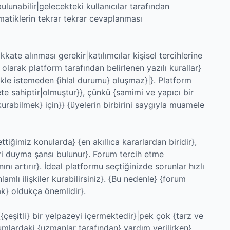
lunabilir|gelecekteki kullanıcılar tarafından
ematiklerin tekrar tekrar cevaplanması
ate alınması gerekir|katılımcılar kişisel tercihlerine
 olarak platform tarafından belirlenen yazılı kurallar}
ikle istemeden {ihlal durumu} oluşmaz}|}. Platform
yete sahiptir|olmuştur}}, çünkü {samimi ve yapıcı bir
kurabilmek} için}} {üyelerin birbirini saygıyla muamele
ğimiz konularda} {en akıllıca kararlardan biridir},
ri duyma şansı bulunur}. Forum tercih etme
nı artırır}. İdeal platformu seçtiğinizde sorunlar hızlı
mlı ilişkiler kurabilirsiniz}. {Bu nedenle} {forum
k} oldukça önemlidir}.
{çeşitli} bir yelpazeyi içermektedir}|pek çok {tarz ve
lardaki {uzmanlar tarafından} yardım verilirken},