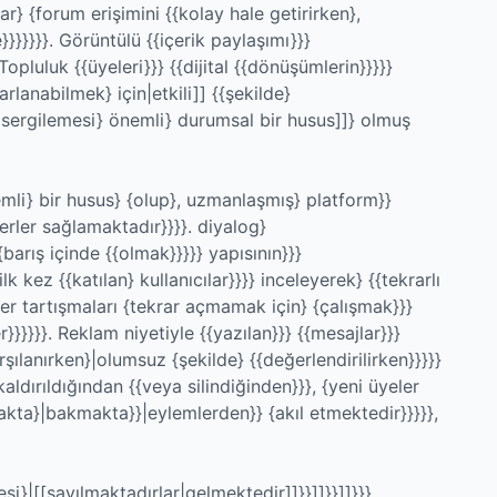
ar} {forum erişimini {{kolay hale getirirken},
}}}}}}}. Görüntülü {{içerik paylaşımı}}}
Topluluk {{üyeleri}}} {{dijital {{dönüşümlerin}}}}}
anabilmek} için|etkili]] {{şekilde}
]|sergilemesi} önemli} durumsal bir husus]]} olmuş
mli} bir husus} {olup}, uzmanlaşmış} platform}}
rler sağlamaktadır}}}}. diyalog}
barış içinde {{olmak}}}}} yapısının}}}
 kez {{katılan} kullanıcılar}}}} inceleyerek} {{tekrarlı
er tartışmaları {tekrar açmamak için} {çalışmak}}}
r}}}}}}. Reklam niyetiyle {{yazılan}}} {{mesajlar}}}
rşılanırken}|olumsuz {şekilde} {{değerlendirilirken}}}}}
aldırıldığından {{veya silindiğinden}}}, {yeni üyeler
akta}|bakmakta}}|eylemlerden}} {akıl etmektedir}}}}},
si}|[[sayılmaktadırlar|gelmektedir]]}}]]}}]]}}}