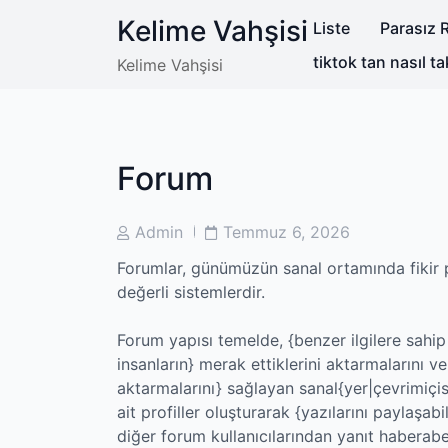
Skip
Kelime Vahşisi
Liste
Parasız R
to
content
tiktok tan nasıl ta
Kelime Vahşisi
Forum
Post
Post
Admin
Temmuz 6, 2026
Author
Date
Forumlar, günümüzün sanal ortamında fikir p
değerli sistemlerdir.
Forum yapısı temelde, {benzer ilgilere sahip
insanların} merak ettiklerini aktarmalarını v
aktarmalarını} sağlayan sanal{yer|çevrimiçisi
ait profiller oluşturarak {yazılarını paylaşabil
diğer forum kullanıcılarından yanıt haberaber