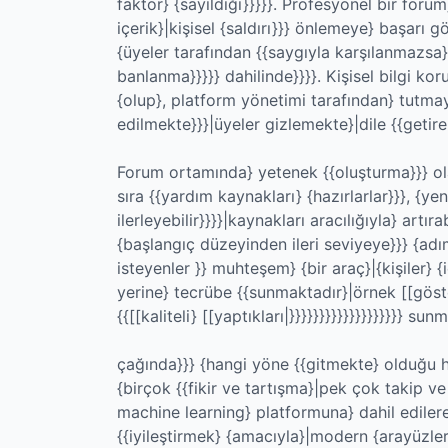
faktör} {sayıldığı}}}}}. Profesyonel bir forum
içerik}|kişisel {saldırı}}} önlemeye} başarı gö
{üyeler tarafından {{saygıyla karşılanmazsa},
banlanma}}}}} dahilinde}}}}. Kişisel bilgi ko
{olup}, platform yönetimi tarafından} tutma
edilmekte}}}|üyeler gizlemekte}|dile {{getireb
Forum ortamında} yetenek {{oluşturma}}} ola
sıra {{yardım kaynakları} {hazırlarlar}}}, {ye
ilerleyebilir}}}}|kaynakları aracılığıyla} artı
{başlangıç düzeyinden ileri seviyeye}}} {adı
isteyenler }} muhteşem} {bir araç}|{kişiler} 
yerine} tecrübe {{sunmaktadır}|örnek [[göste
{{[[kaliteli} [[yaptıkları|}}}}}}}}}}}}}}}}}}} sun
çağında}}} {hangi yöne {{gitmekte} olduğu h
{birçok {{fikir ve tartışma}|pek çok takip v
machine learning} platformuna} dahil edilerek
{{iyileştirmek} {amacıyla}|modern {arayüzle