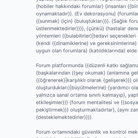
{hobiler hakkındaki forumlar} {insanları {{b
oynamaktadır}}. {Ev dekorasyonu} {forumlard
{{sunmak} {için} {buluştukları}}}. {Sağlık fo
üstlenmektedirler}}}}, {çünkü} {hastalar den
yöntemleri {{bulabilirler}|tedavi seçenekleri {
{kendi {{dinamiklerine} ve gereksinimlerine} 
uygun olan forumlara} {katıldıklarında} elde 
Forum platformunda {{düzenli katkı sağlamak}
{başkalarından {{şey okumak} {anlamına gelm
{{öğrenerek}|karşılıklı olarak {gelişerek}}} ol
oluşturdukları}|büyütmelerine} {yardımcı olan
yalnızca sanal ortama sınırlı kalmayıp}, yapt
etkileşimler}}} {forum mentalitesi ve {{sosy
pekiştirmek}}} oluşturmaktadırlar}, {aynı za
{desteklemektedirler}}}}.
Forum ortamındaki güvenlik ve kontrol mekan