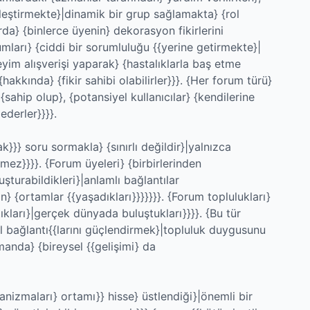
irleştirmekte}|dinamik bir grup sağlamakta} {rol
a} {binlerce üyenin} dekorasyon fikirlerini
rumları} {ciddi bir sorumluluğu {{yerine getirmekte}|
eyim alışverişi yaparak} {hastalıklarla baş etme
hakkında} {fikir sahibi olabilirler}}}. {Her forum türü}
{sahip olup}, {potansiyel kullanıcılar} {kendilerine
ederler}}}}.
}} soru sormakla} {sınırlı değildir}|yalnızca
ez}}}}. {Forum üyeleri} {birbirlerinden
uşturabildikleri}|anlamlı bağlantılar
} {ortamlar {{yaşadıkları}}}}}}}. {Forum toplulukları}
ıkları}|gerçek dünyada buluştukları}}}}. {Bu tür
al bağlantı{{larını güçlendirmek}|topluluk duygusunu
manda} {bireysel {{gelişimi} da
izmaları} ortamı}} hisse} üstlendiği}|önemli bir