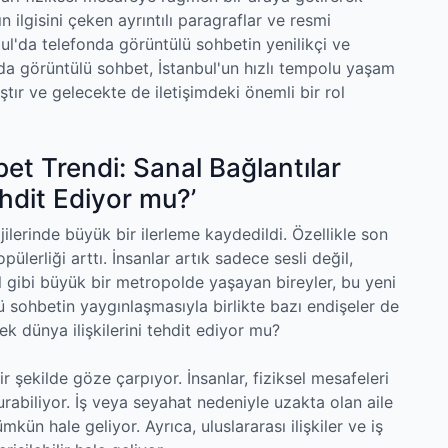
ilgisini çeken ayrıntılı paragraflar ve resmi
ul'da telefonda görüntülü sohbetin yenilikçi ve
nda görüntülü sohbet, İstanbul'un hızlı tempolu yaşam
ır ve gelecekte de iletişimdeki önemli bir rol
et Trendi: Sanal Bağlantılar
ehdit Ediyor mu?’
lojilerinde büyük bir ilerleme kaydedildi. Özellikle son
ülerliği arttı. İnsanlar artık sadece sesli değil,
ul gibi büyük bir metropolde yaşayan bireyler, bu yeni
ü sohbetin yaygınlaşmasıyla birlikte bazı endişeler de
ek dünya ilişkilerini tehdit ediyor mu?
r şekilde göze çarpıyor. İnsanlar, fiziksel mesafeleri
urabiliyor. İş veya seyahat nedeniyle uzakta olan aile
kün hale geliyor. Ayrıca, uluslararası ilişkiler ve iş