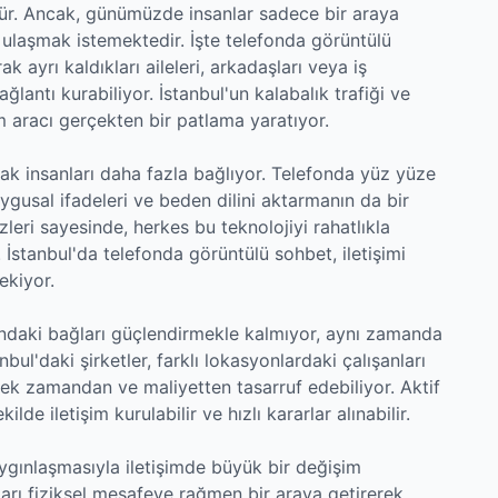
nlüdür. Ancak, günümüzde insanlar sadece bir araya
 ulaşmak istemektedir. İşte telefonda görüntülü
ak ayrı kaldıkları aileleri, arkadaşları veya iş
ğlantı kurabiliyor. İstanbul'un kalabalık trafiği ve
m aracı gerçekten bir patlama yaratıyor.
rak insanları daha fazla bağlıyor. Telefonda yüz yüze
usal ifadeleri ve beden dilini aktarmanın da bir
zleri sayesinde, herkes bu teknolojiyi rahatlıkla
. İstanbul'da telefonda görüntülü sohbet, iletişimi
çekiyor.
sındaki bağları güçlendirmekle kalmıyor, aynı zamanda
bul'daki şirketler, farklı lokasyonlardaki çalışanları
rek zamandan ve maliyetten tasarruf edebiliyor. Aktif
ilde iletişim kurulabilir ve hızlı kararlar alınabilir.
ygınlaşmasıyla iletişimde büyük bir değişim
ları fiziksel mesafeye rağmen bir araya getirerek