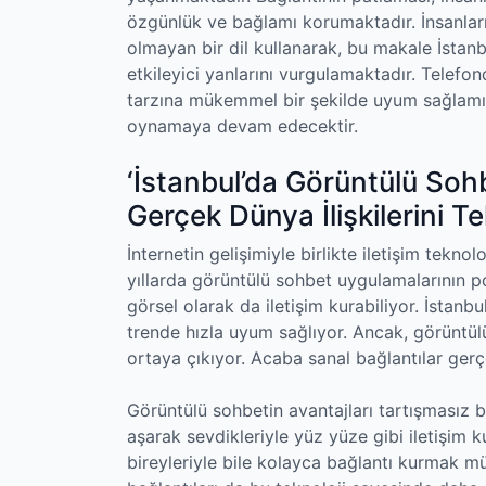
özgünlük ve bağlamı korumaktadır. İnsanların 
olmayan bir dil kullanarak, bu makale İstanb
etkileyici yanlarını vurgulamaktadır. Telefo
tarzına mükemmel bir şekilde uyum sağlamışt
oynamaya devam edecektir.
‘İstanbul’da Görüntülü Sohb
Gerçek Dünya İlişkilerini T
İnternetin gelişimiyle birlikte iletişim tekno
yıllarda görüntülü sohbet uygulamalarının pop
görsel olarak da iletişim kurabiliyor. İstanb
trende hızla uyum sağlıyor. Ancak, görüntül
ortaya çıkıyor. Acaba sanal bağlantılar gerç
Görüntülü sohbetin avantajları tartışmasız bi
aşarak sevdikleriyle yüz yüze gibi iletişim k
bireyleriyle bile kolayca bağlantı kurmak müm