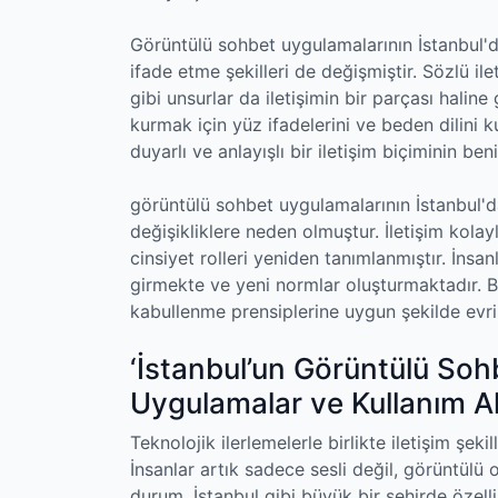
Görüntülü sohbet uygulamalarının İstanbul'da 
ifade etme şekilleri de değişmiştir. Sözlü ilet
gibi unsurlar da iletişimin bir parçası haline 
kurmak için yüz ifadelerini ve beden dilini 
duyarlı ve anlayışlı bir iletişim biçiminin b
görüntülü sohbet uygulamalarının İstanbul'd
değişikliklere neden olmuştur. İletişim kola
cinsiyet rolleri yeniden tanımlanmıştır. İnsa
girmekte ve yeni normlar oluşturmaktadır. Bu s
kabullenme prensiplerine uygun şekilde evr
‘İstanbul’un Görüntülü Soh
Uygulamalar ve Kullanım Alı
Teknolojik ilerlemelerle birlikte iletişim şe
İnsanlar artık sadece sesli değil, görüntülü 
durum, İstanbul gibi büyük bir şehirde özelli