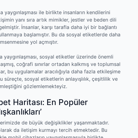
yaygınlaşması ile birlikte insanların kendilerini
işimin yanı sıra artık mimikler, jestler ve beden dili
gelmiştir. İnsanlar, karşı tarafla daha iyi bir bağlantı
kullanmaya başlamıştır. Bu da sosyal etiketlerde daha
enimsenmesine yol açmıştır.
a yaygınlaşması, sosyal etiketler üzerinde önemli
ylaşmış, coğrafi sınırlar ortadan kalkmış ve toplumsal
nlar, bu uygulamalar aracılığıyla daha fazla etkileşime
üreçte, sosyal etiketlerin anlayışlılık, çeşitlilik ve
imleştiğini gözlemlemekteyiz.
bet Haritası: En Popüler
şkanlıkları’
killerimizde de büyük değişiklikler yaşanmaktadır.
olarak da iletişim kurmayı tercih etmektedir. Bu
kle mobil cihazların yaygınlaşmasıyla birlikte