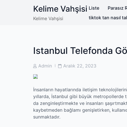
Skip
Kelime Vahşisi
Liste
Parasız R
to
content
tiktok tan nasıl ta
Kelime Vahşisi
Istanbul Telefonda G
Post
Post
Admin
Aralık 22, 2023
Author
Date
İnsanların hayatlarında iletişim teknolojile
yıllarda, İstanbul gibi büyük metropollerde 
da zenginleştirmekte ve insanları şaşırtmakt
kaybetmeden bağlamı genişletirken, kullanı
sunmaktadır.