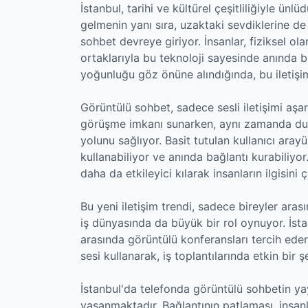
İstanbul, tarihi ve kültürel çeşitliliğiyle ü
gelmenin yanı sıra, uzaktaki sevdiklerine de
sohbet devreye giriyor. İnsanlar, fiziksel olar
ortaklarıyla bu teknoloji sayesinde anında ba
yoğunluğu göz önüne alındığında, bu iletişi
Görüntülü sohbet, sadece sesli iletişimi aşa
görüşme imkanı sunarken, aynı zamanda duyg
yolunu sağlıyor. Basit tutulan kullanıcı arayü
kullanabiliyor ve anında bağlantı kurabiliyor
daha da etkileyici kılarak insanların ilgisini 
Bu yeni iletişim trendi, sadece bireyler ara
iş dünyasında da büyük bir rol oynuyor. İstan
arasında görüntülü konferansları tercih ede
sesi kullanarak, iş toplantılarında etkin bir şek
İstanbul'da telefonda görüntülü sohbetin ya
yaşanmaktadır. Bağlantının patlaması, insan