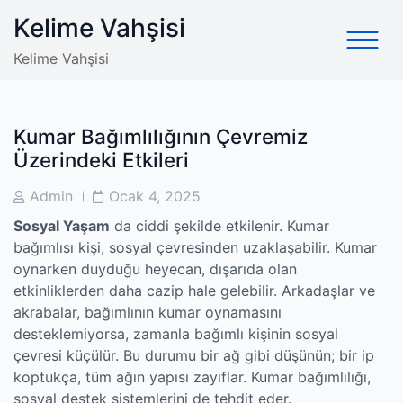
Skip
Kelime Vahşisi
to
content
Kelime Vahşisi
Kumar Bağımlılığının Çevremiz
Üzerindeki Etkileri
Post
Post
Admin
Ocak 4, 2025
Author
Date
Sosyal Yaşam
da ciddi şekilde etkilenir. Kumar
bağımlısı kişi, sosyal çevresinden uzaklaşabilir. Kumar
oynarken duyduğu heyecan, dışarıda olan
etkinliklerden daha cazip hale gelebilir. Arkadaşlar ve
akrabalar, bağımlının kumar oynamasını
desteklemiyorsa, zamanla bağımlı kişinin sosyal
çevresi küçülür. Bu durumu bir ağ gibi düşünün; bir ip
koptukça, tüm ağın yapısı zayıflar. Kumar bağımlılığı,
sosyal destek sistemlerini de tehdit eder.