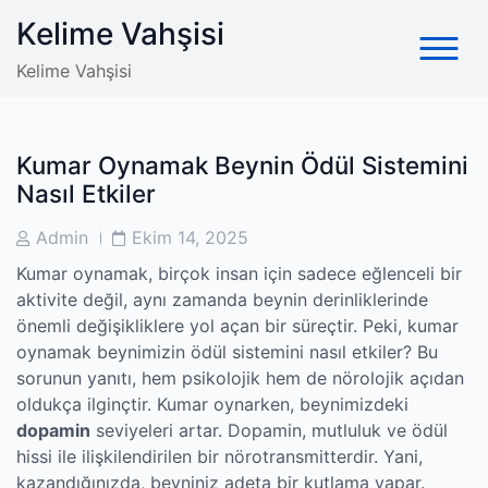
Skip
Kelime Vahşisi
to
content
Kelime Vahşisi
Kumar Oynamak Beynin Ödül Sistemini
Nasıl Etkiler
Post
Post
Admin
Ekim 14, 2025
Author
Date
Kumar oynamak, birçok insan için sadece eğlenceli bir
aktivite değil, aynı zamanda beynin derinliklerinde
önemli değişikliklere yol açan bir süreçtir. Peki, kumar
oynamak beynimizin ödül sistemini nasıl etkiler? Bu
sorunun yanıtı, hem psikolojik hem de nörolojik açıdan
oldukça ilginçtir. Kumar oynarken, beynimizdeki
dopamin
seviyeleri artar. Dopamin, mutluluk ve ödül
hissi ile ilişkilendirilen bir nörotransmitterdir. Yani,
kazandığınızda, beyniniz adeta bir kutlama yapar.