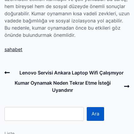
hem bireysel hem de sosyal düzeyde önemli sonuçlar
doğurabilir. Kumar oynamanın kısa vadeli zevkleri, uzun
vadede bağımlılığa ve sosyal izolasyona yol açabilir.
Bu nedenle, kumar oynamadan önce bu etkileri göz
önünde bulundurmak önemlidir.
sahabet
Post
Previous
Lenovo Servisi Ankara Laptop Wifi Çalışmıyor
navigation
Post
N
Kumar Oynamak Neden Tekrar Etme İsteği
P
Uyandırır
Ara
Liste