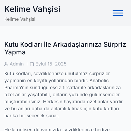
Skip
Kelime Vahşisi
to
content
Kelime Vahşisi
Kutu Kodları İle Arkadaşlarınıza Sürpriz
Yapma
Post
Post
Admin
Eylül 15, 2025
Author
Date
Kutu kodları, sevdiklerinize unutulmaz sürprizler
yapmanın en keyifli yollarından biridir. Anabolic
Pharma’nın sunduğu eşsiz fırsatlar ile arkadaşlarınıza
özel anlar yaşatabilir, onların yüzünde gülümsemeler
oluşturabilirsiniz. Herkesin hayatında özel anlar vardır
ve bu anları daha da anlamlı kılmak için kutu kodları
harika bir seçenek sunar.
Hızla gelişen dünyamızda, sevdiklerinize hediye