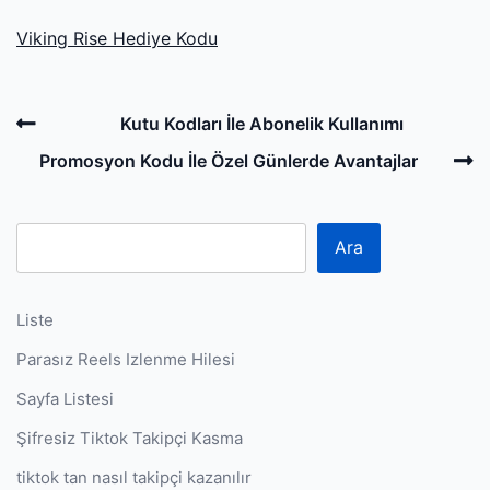
Viking Rise Hediye Kodu
Post
Previous
Kutu Kodları İle Abonelik Kullanımı
navigation
Post
N
Promosyon Kodu İle Özel Günlerde Avantajlar
P
Ara
Liste
Parasız Reels Izlenme Hilesi
Sayfa Listesi
Şifresiz Tiktok Takipçi Kasma
tiktok tan nasıl takipçi kazanılır