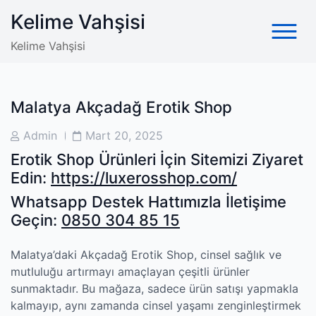
Skip
Kelime Vahşisi
to
content
Kelime Vahşisi
Malatya Akçadağ Erotik Shop
Post
Post
Admin
Mart 20, 2025
Author
Date
Erotik Shop Ürünleri İçin Sitemizi Ziyaret
Edin:
https://luxerosshop.com/
Whatsapp Destek Hattımızla İletişime
Geçin:
0850 304 85 15
Malatya’daki Akçadağ Erotik Shop, cinsel sağlık ve
mutluluğu artırmayı amaçlayan çeşitli ürünler
sunmaktadır. Bu mağaza, sadece ürün satışı yapmakla
kalmayıp, aynı zamanda cinsel yaşamı zenginleştirmek