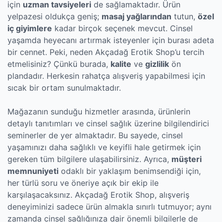
için
uzman tavsiyeleri
de sağlamaktadır. Ürün
yelpazesi oldukça geniş;
masaj yağlarından
tutun,
özel
iç giyimlere
kadar birçok seçenek mevcut. Cinsel
yaşamda heyecanı artırmak isteyenler için burası adeta
bir cennet. Peki, neden Akçadağ Erotik Shop’u tercih
etmelisiniz? Çünkü burada,
kalite
ve
gizlilik
ön
plandadır. Herkesin rahatça alışveriş yapabilmesi için
sıcak bir ortam sunulmaktadır.
Mağazanın sunduğu hizmetler arasında, ürünlerin
detaylı tanıtımları ve cinsel sağlık üzerine bilgilendirici
seminerler de yer almaktadır. Bu sayede, cinsel
yaşamınızı daha sağlıklı ve keyifli hale getirmek için
gereken tüm bilgilere ulaşabilirsiniz. Ayrıca,
müşteri
memnuniyeti
odaklı bir yaklaşım benimsendiği için,
her türlü soru ve öneriye açık bir ekip ile
karşılaşacaksınız. Akçadağ Erotik Shop, alışveriş
deneyiminizi sadece ürün almakla sınırlı tutmuyor; aynı
zamanda cinsel sağlığınıza dair önemli bilgilerle de