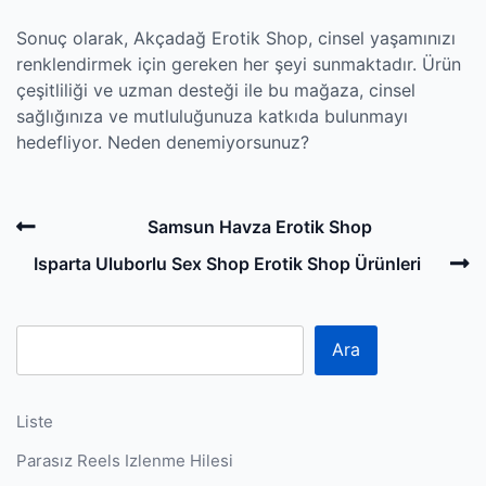
Sonuç olarak, Akçadağ Erotik Shop, cinsel yaşamınızı
renklendirmek için gereken her şeyi sunmaktadır. Ürün
çeşitliliği ve uzman desteği ile bu mağaza, cinsel
sağlığınıza ve mutluluğunuza katkıda bulunmayı
hedefliyor. Neden denemiyorsunuz?
Post
Previous
Samsun Havza Erotik Shop
navigation
Post
N
Isparta Uluborlu Sex Shop Erotik Shop Ürünleri
P
Ara
Liste
Parasız Reels Izlenme Hilesi