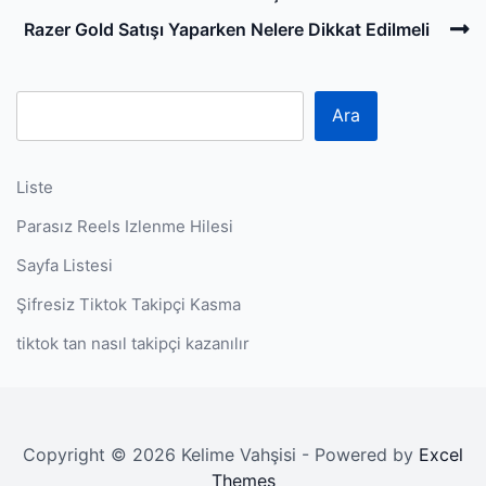
navigation
Post
N
Razer Gold Satışı Yaparken Nelere Dikkat Edilmeli
P
Ara
Liste
Parasız Reels Izlenme Hilesi
Sayfa Listesi
Şifresiz Tiktok Takipçi Kasma
tiktok tan nasıl takipçi kazanılır
Copyright © 2026 Kelime Vahşisi - Powered by
Excel
Themes