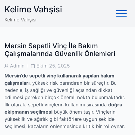
Skip
Kelime Vahşisi
to
content
Kelime Vahşisi
Mersin Sepetli Vinç İle Bakım
Çalışmalarında Güvenlik Önlemleri
Post
Post
Admin
Ekim 25, 2025
Author
Date
Mersin’de sepetli vinç kullanarak yapılan bakım
çalışmaları
, yüksek risk barındıran bir süreçtir. Bu
nedenle, iş sağlığı ve güvenliği açısından dikkat
edilmesi gereken birçok önemli nokta bulunmaktadır.
İlk olarak, sepetli vinçlerin kullanımı sırasında
doğru
ekipmanın seçilmesi
büyük önem taşır. Vinçlerin,
yükseklik ve ağırlık gibi faktörlere uygun şekilde
seçilmesi, kazaların önlenmesinde kritik bir rol oynar.