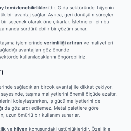
ay temizlenebilirlikleri
‘dir. Gıda sektöründe, hijyenin
ük bir avantaj sağlar. Ayrıca, geri dönüşüm süreçleri
bir seçenek olarak öne çıkarlar. İşletmeler için bu
ı zamanda sürdürülebilir bir çözüm sunar.
 taşıma işlemlerinde
verimliliği artıran
ve maliyetleri
ağladığı avantajları göz önünde
törde kullanılacaklarını öngörebiliriz.
ı
rinde sağladıkları birçok avantaj ile dikkat çekiyor.
sayesinde, taşıma maliyetlerini önemli ölçüde azaltır.
erini kolaylaştırırken, iş gücü maliyetlerini de
ğı
da göz ardı edilemez. Metal paletlere göre
n, uzun ömürlü bir kullanım sunarlar.
lik
ve
hijyen
konusundaki üstünlükleridir. Özellikle