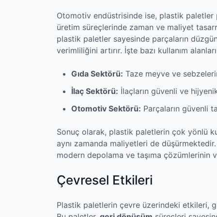
Otomotiv endüstrisinde ise, plastik paletler 
üretim süreçlerinde zaman ve maliyet tasarr
plastik paletler sayesinde parçaların düzgün 
verimliliğini artırır. İşte bazı kullanım alanları
Gıda Sektörü:
Taze meyve ve sebzelerin 
İlaç Sektörü:
İlaçların güvenli ve hijyen
Otomotiv Sektörü:
Parçaların güvenli ta
Sonuç olarak, plastik paletlerin çok yönlü kul
aynı zamanda maliyetleri de düşürmektedir. H
modern depolama ve taşıma çözümlerinin va
Çevresel Etkileri
Plastik paletlerin çevre üzerindeki etkiler
Bu paletler,
geri dönüşüm
süreçleri sayesin