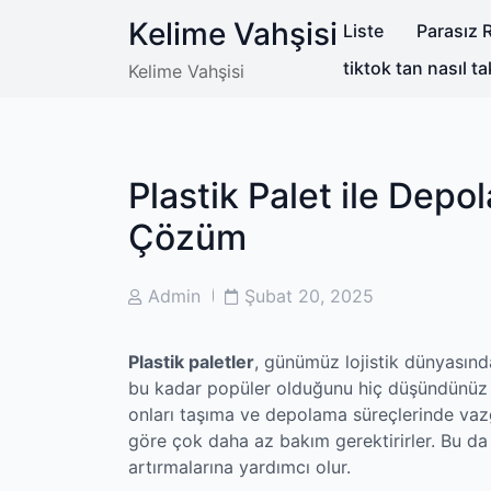
Skip
Kelime Vahşisi
Liste
Parasız R
to
content
tiktok tan nasıl ta
Kelime Vahşisi
Plastik Palet ile Depo
Çözüm
Post
Post
Admin
Şubat 20, 2025
Author
Date
Plastik paletler
, günümüz lojistik dünyasında
bu kadar popüler olduğunu hiç düşündünüz mü?
onları taşıma ve depolama süreçlerinde vazg
göre çok daha az bakım gerektirirler. Bu da
artırmalarına yardımcı olur.