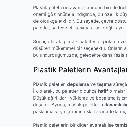
Plastik paletlerin avantajlarından biri de
kol
önemi göz önüne alındığında, bu özellik büy
de oldukça etkilidir. Bu sayede, çevre dostu 
paletler, sadece bir taşıma aracı değil, ayn
Sonuç olarak, plastik paletler, depolama ve
düşüren mükemmel bir seçenektir. Onların s
bulundurduğumuzda, gelecekte daha fazla sek
Plastik Paletlerin Avantajlar
Plastik paletler,
depolama
ve
taşıma
süreçle
İlk olarak, bu paletler oldukça
hafif
olmaları 
Düşük ağırlıkları, yükleme ve boşaltma işleml
düşürür. Ayrıca, plastik paletlerin
dayanıklılı
paslanma veya çürüme riski taşımadıkları içi
Plastik paletlerin bir diğer avantajı ise
temiz