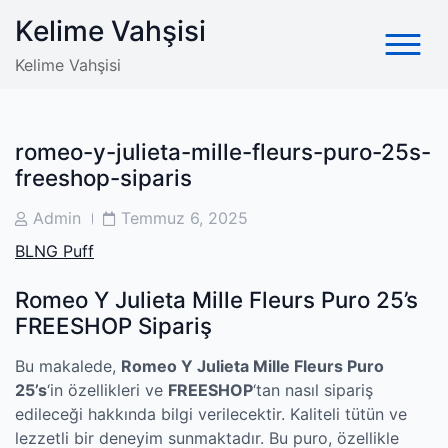
Skip
Kelime Vahşisi
to
content
Kelime Vahşisi
romeo-y-julieta-mille-fleurs-puro-25s-
freeshop-siparis
Post
Post
Admin
Temmuz 6, 2025
Author
Date
BLNG Puff
Romeo Y Julieta Mille Fleurs Puro 25’s
FREESHOP Sipariş
Bu makalede,
Romeo Y Julieta Mille Fleurs Puro
25’s
‘in özellikleri ve
FREESHOP
‘tan nasıl sipariş
edileceği hakkında bilgi verilecektir. Kaliteli tütün ve
lezzetli bir deneyim sunmaktadır. Bu puro, özellikle