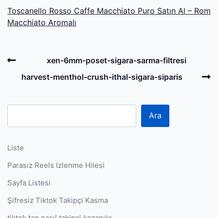
Toscanello Rosso Caffe Macchiato Puro Satın Al – Rom
Macchiato Aromalı
Post
Previous
xen-6mm-poset-sigara-sarma-filtresi
navigation
Post
N
harvest-menthol-crush-ithal-sigara-siparis
P
Ara
Liste
Parasız Reels Izlenme Hilesi
Sayfa Listesi
Şifresiz Tiktok Takipçi Kasma
tiktok tan nasıl takipçi kazanılır