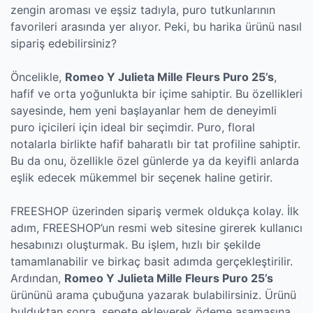
zengin aroması ve eşsiz tadıyla, puro tutkunlarının
favorileri arasında yer alıyor. Peki, bu harika ürünü nasıl
sipariş edebilirsiniz?
Öncelikle,
Romeo Y Julieta Mille Fleurs Puro 25’s
,
hafif ve orta yoğunlukta bir içime sahiptir. Bu özellikleri
sayesinde, hem yeni başlayanlar hem de deneyimli
puro içicileri için ideal bir seçimdir. Puro, floral
notalarla birlikte hafif baharatlı bir tat profiline sahiptir.
Bu da onu, özellikle özel günlerde ya da keyifli anlarda
eşlik edecek mükemmel bir seçenek haline getirir.
FREESHOP üzerinden sipariş vermek oldukça kolay. İlk
adım, FREESHOP’un resmi web sitesine girerek kullanıcı
hesabınızı oluşturmak. Bu işlem, hızlı bir şekilde
tamamlanabilir ve birkaç basit adımda gerçekleştirilir.
Ardından,
Romeo Y Julieta Mille Fleurs Puro 25’s
ürününü arama çubuğuna yazarak bulabilirsiniz. Ürünü
bulduktan sonra, sepete ekleyerek ödeme aşamasına