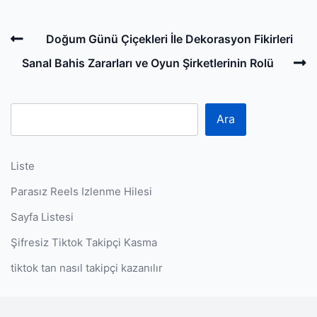
Post
Previous
Doğum Günü Çiçekleri İle Dekorasyon Fikirleri
navigation
Post
N
Sanal Bahis Zararları ve Oyun Şirketlerinin Rolü
P
Ara
Liste
Parasız Reels Izlenme Hilesi
Sayfa Listesi
Şifresiz Tiktok Takipçi Kasma
tiktok tan nasıl takipçi kazanılır