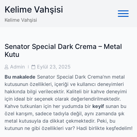
Skip
Kelime Vahşisi
to
content
Kelime Vahşisi
Senator Special Dark Crema – Metal
Kutu
Post
Post
Admin
Eylül 23, 2025
Author
Date
Bu makalede
Senator Special Dark Crema’nın metal
kutusunun özellikleri, içeriği ve kullanıcı deneyimleri
hakkında bilgi verilecektir. Kaliteli bir kahve deneyimi
için ideal bir seçenek olarak değerlendirilmektedir.
Kahve tutkunları için her yudumda bir
keyif
sunan bu
özel karışım, sadece tadıyla değil, aynı zamanda şık
metal kutusuyla da dikkat çekmektedir. Peki, bu
kutunun ne gibi özellikleri var? Hadi birlikte keşfedelim!