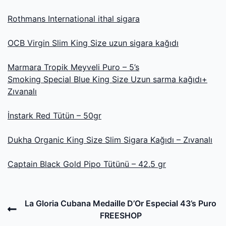
Rothmans International ithal sigara
OCB Virgin Slim King Size uzun sigara kağıdı
Marmara Tropik Meyveli Puro – 5’s
Smoking Special Blue King Size Uzun sarma kağıdı+
Zıvanalı
İnstark Red Tütün – 50gr
Dukha Organic King Size Slim Sigara Kağıdı – Zıvanalı
Captain Black Gold Pipo Tütünü – 42.5 gr
Post
Previous
La Gloria Cubana Medaille D’Or Especial 43’s Puro
navigation
Post
FREESHOP