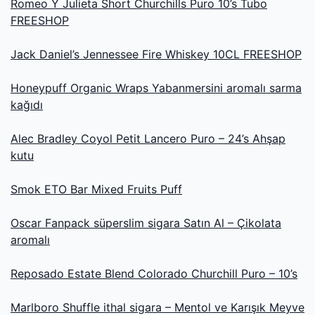
Romeo Y Julieta Short Churchills Puro 10’s Tubo
FREESHOP
Jack Daniel’s Jennessee Fire Whiskey 10CL FREESHOP
Honeypuff Organic Wraps Yabanmersini aromalı sarma
kağıdı
Alec Bradley Coyol Petit Lancero Puro – 24’s Ahşap
kutu
Smok ETO Bar Mixed Fruits Puff
Oscar Fanpack süperslim sigara Satın Al – Çikolata
aromalı
Reposado Estate Blend Colorado Churchill Puro – 10’s
Marlboro Shuffle ithal sigara – Mentol ve Karışık Meyve