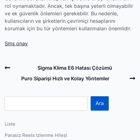
rol oynamaktadır. Ancak, tek başına yeterli olmayabilir
ve ek güvenlik önlemleri gerekebilir. Bu nedenle,
kullanıcıların ve şirketlerin çevrimiçi hesaplarını
korumak için bu tür yöntemleri kullanmaları önemlidir.
Sms onay
Post
Previous
Sigma Klima E6 Hatası Çözümü
navigation
Post
N
Puro Siparişi Hızlı ve Kolay Yöntemler
P
Ara
Liste
Parasız Reels Izlenme Hilesi