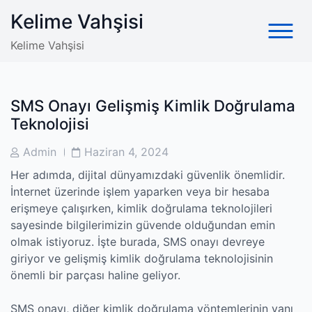
Skip
Kelime Vahşisi
to
content
Kelime Vahşisi
SMS Onayı Gelişmiş Kimlik Doğrulama
Teknolojisi
Post
Post
Admin
Haziran 4, 2024
Author
Date
Her adımda, dijital dünyamızdaki güvenlik önemlidir.
İnternet üzerinde işlem yaparken veya bir hesaba
erişmeye çalışırken, kimlik doğrulama teknolojileri
sayesinde bilgilerimizin güvende olduğundan emin
olmak istiyoruz. İşte burada, SMS onayı devreye
giriyor ve gelişmiş kimlik doğrulama teknolojisinin
önemli bir parçası haline geliyor.
SMS onayı, diğer kimlik doğrulama yöntemlerinin yanı