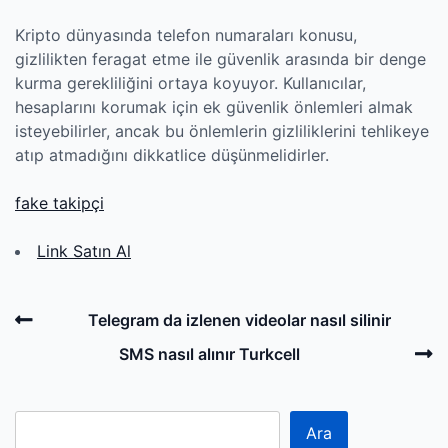
Kripto dünyasında telefon numaraları konusu,
gizlilikten feragat etme ile güvenlik arasında bir denge
kurma gerekliliğini ortaya koyuyor. Kullanıcılar,
hesaplarını korumak için ek güvenlik önlemleri almak
isteyebilirler, ancak bu önlemlerin gizliliklerini tehlikeye
atıp atmadığını dikkatlice düşünmelidirler.
fake takipçi
Link Satın Al
Post
Previous
Telegram da izlenen videolar nasıl silinir
navigation
Post
N
SMS nasıl alınır Turkcell
P
Ara