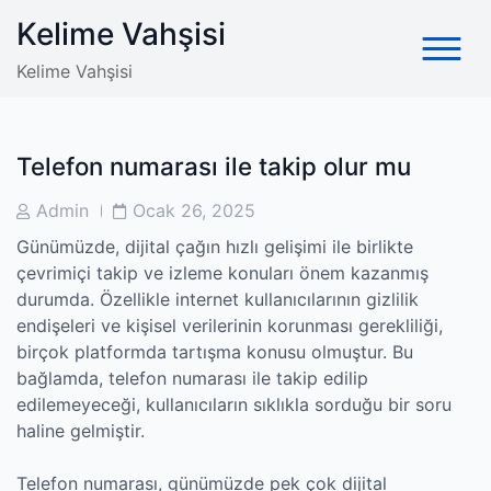
Skip
Kelime Vahşisi
to
content
Kelime Vahşisi
Telefon numarası ile takip olur mu
Post
Post
Admin
Ocak 26, 2025
Author
Date
Günümüzde, dijital çağın hızlı gelişimi ile birlikte
çevrimiçi takip ve izleme konuları önem kazanmış
durumda. Özellikle internet kullanıcılarının gizlilik
endişeleri ve kişisel verilerinin korunması gerekliliği,
birçok platformda tartışma konusu olmuştur. Bu
bağlamda, telefon numarası ile takip edilip
edilemeyeceği, kullanıcıların sıklıkla sorduğu bir soru
haline gelmiştir.
Telefon numarası, günümüzde pek çok dijital