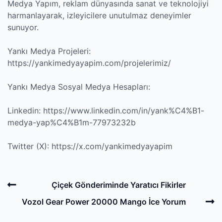
Medya Yapım, reklam dünyasında sanat ve teknolojiyi
harmanlayarak, izleyicilere unutulmaz deneyimler
sunuyor.
Yankı Medya Projeleri:
https://yankimedyayapim.com/projelerimiz/
Yankı Medya Sosyal Medya Hesapları:
Linkedin:
https://www.linkedin.com/in/yank%C4%B1-
medya-yap%C4%B1m-77973232b
Twitter (X):
https://x.com/yankimedyayapim
Post
Previous
Çiçek Gönderiminde Yaratıcı Fikirler
navigation
Post
N
Vozol Gear Power 20000 Mango İce Yorum
P