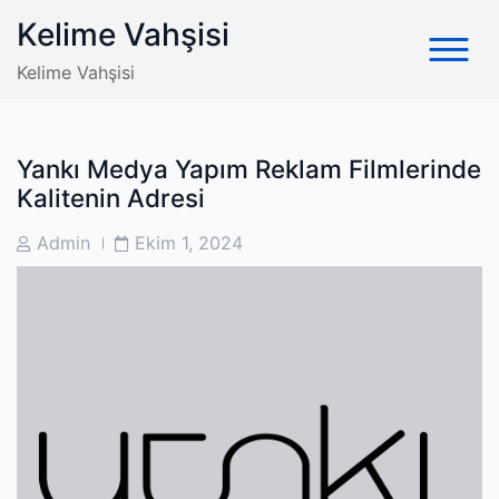
Skip
Kelime Vahşisi
to
content
Kelime Vahşisi
Yankı Medya Yapım Reklam Filmlerinde
Kalitenin Adresi
Post
Post
Admin
Ekim 1, 2024
Author
Date