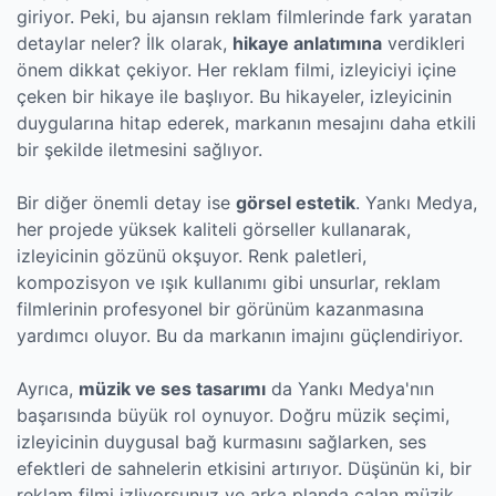
giriyor. Peki, bu ajansın reklam filmlerinde fark yaratan
detaylar neler? İlk olarak,
hikaye anlatımına
verdikleri
önem dikkat çekiyor. Her reklam filmi, izleyiciyi içine
çeken bir hikaye ile başlıyor. Bu hikayeler, izleyicinin
duygularına hitap ederek, markanın mesajını daha etkili
bir şekilde iletmesini sağlıyor.
Bir diğer önemli detay ise
görsel estetik
. Yankı Medya,
her projede yüksek kaliteli görseller kullanarak,
izleyicinin gözünü okşuyor. Renk paletleri,
kompozisyon ve ışık kullanımı gibi unsurlar, reklam
filmlerinin profesyonel bir görünüm kazanmasına
yardımcı oluyor. Bu da markanın imajını güçlendiriyor.
Ayrıca,
müzik ve ses tasarımı
da Yankı Medya'nın
başarısında büyük rol oynuyor. Doğru müzik seçimi,
izleyicinin duygusal bağ kurmasını sağlarken, ses
efektleri de sahnelerin etkisini artırıyor. Düşünün ki, bir
reklam filmi izliyorsunuz ve arka planda çalan müzik,