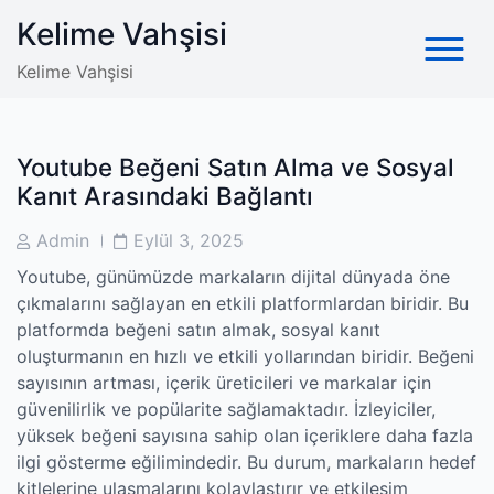
Skip
Kelime Vahşisi
to
content
Kelime Vahşisi
Youtube Beğeni Satın Alma ve Sosyal
Kanıt Arasındaki Bağlantı
Post
Post
Admin
Eylül 3, 2025
Author
Date
Youtube, günümüzde markaların dijital dünyada öne
çıkmalarını sağlayan en etkili platformlardan biridir. Bu
platformda beğeni satın almak, sosyal kanıt
oluşturmanın en hızlı ve etkili yollarından biridir. Beğeni
sayısının artması, içerik üreticileri ve markalar için
güvenilirlik ve popülarite sağlamaktadır. İzleyiciler,
yüksek beğeni sayısına sahip olan içeriklere daha fazla
ilgi gösterme eğilimindedir. Bu durum, markaların hedef
kitlelerine ulaşmalarını kolaylaştırır ve etkileşim