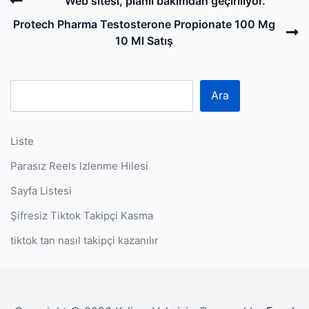
Post
Previous
Web sitesi, planlı bakımdan geçiriliyor.
navigation
Post
N
Protech Pharma Testosterone Propionate 100 Mg
P
10 Ml Satış
Ara
Liste
Parasız Reels Izlenme Hilesi
Sayfa Listesi
Şifresiz Tiktok Takipçi Kasma
tiktok tan nasıl takipçi kazanılır