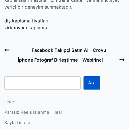
verici bir deneyim sunmaktadır.
diş kaplama fiyatları
zirkonyum kaplama
Post
Previous
Facebook Takipçi Satın Al - Crovu
navigation
Post
N
İphone Fotoğraf Birleştirme – Webirinci
P
Ara
Liste
Parasız Reels Izlenme Hilesi
Sayfa Listesi