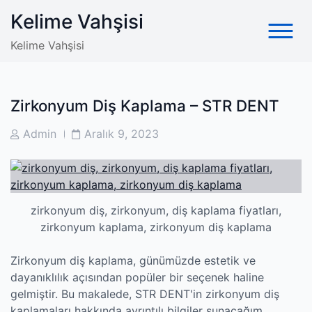
Skip
Kelime Vahşisi
to
content
Kelime Vahşisi
Zirkonyum Diş Kaplama – STR DENT
Post
Post
Admin
Aralık 9, 2023
Author
Date
zirkonyum diş, zirkonyum, diş kaplama fiyatları,
zirkonyum kaplama, zirkonyum diş kaplama
Zirkonyum diş kaplama, günümüzde estetik ve
dayanıklılık açısından popüler bir seçenek haline
gelmiştir. Bu makalede, STR DENT'in zirkonyum diş
kaplamaları hakkında ayrıntılı bilgiler sunacağım.