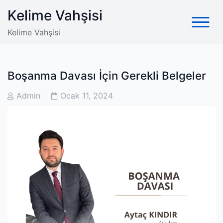
Skip
Kelime Vahşisi
to
content
Kelime Vahşisi
Boşanma Davası İçin Gerekli Belgeler
Post
Post
Admin
Ocak 11, 2024
Author
Date