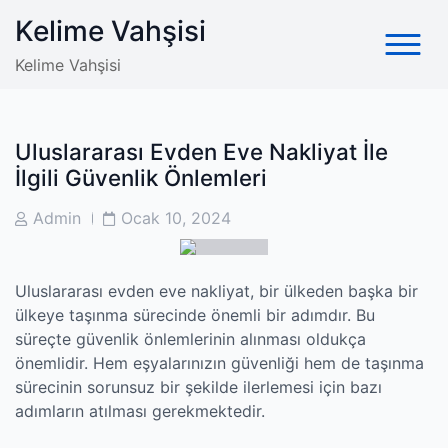
Skip
Kelime Vahşisi
to
content
Kelime Vahşisi
Uluslararası Evden Eve Nakliyat İle
İlgili Güvenlik Önlemleri
Post
Post
Admin
Ocak 10, 2024
Author
Date
Uluslararası evden eve nakliyat, bir ülkeden başka bir
ülkeye taşınma sürecinde önemli bir adımdır. Bu
süreçte güvenlik önlemlerinin alınması oldukça
önemlidir. Hem eşyalarınızın güvenliği hem de taşınma
sürecinin sorunsuz bir şekilde ilerlemesi için bazı
adımların atılması gerekmektedir.