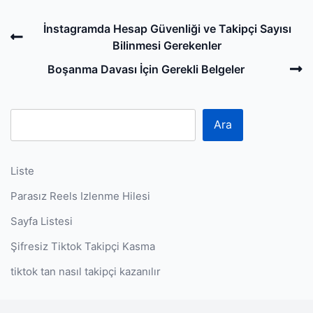
Post
Previous
İnstagramda Hesap Güvenliği ve Takipçi Sayısı
navigation
Post
Bilinmesi Gerekenler
N
Boşanma Davası İçin Gerekli Belgeler
P
Ara
Liste
Parasız Reels Izlenme Hilesi
Sayfa Listesi
Şifresiz Tiktok Takipçi Kasma
tiktok tan nasıl takipçi kazanılır