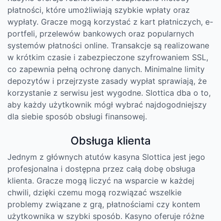
płatności, które umożliwiają szybkie wpłaty oraz
wypłaty. Gracze mogą korzystać z kart płatniczych, e-
portfeli, przelewów bankowych oraz popularnych
systemów płatności online. Transakcje są realizowane
w krótkim czasie i zabezpieczone szyfrowaniem SSL,
co zapewnia pełną ochronę danych. Minimalne limity
depozytów i przejrzyste zasady wypłat sprawiają, że
korzystanie z serwisu jest wygodne. Slottica dba o to,
aby każdy użytkownik mógł wybrać najdogodniejszy
dla siebie sposób obsługi finansowej.
Obsługa klienta
Jednym z głównych atutów kasyna Slottica jest jego
profesjonalna i dostępna przez całą dobę obsługa
klienta. Gracze mogą liczyć na wsparcie w każdej
chwili, dzięki czemu mogą rozwiązać wszelkie
problemy związane z grą, płatnościami czy kontem
użytkownika w szybki sposób. Kasyno oferuje różne