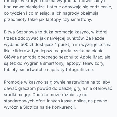
turnieje, w których można wygrać darmowe spiny i
bonusowe pieniądze. Loterie odbywają się codziennie,
co tydzień i co miesiąc, a ich nagrody obejmują
przedmioty takie jak laptopy czy smartfony.
Bitwa Sezonowa to duża promocja kasyno, w której
trzeba zdobywać jak najwięcej punktów. Za każde
wydane 500 zł dostajesz 1 punkt, a im wyżej jesteś na
liście liderów, tym lepsza nagroda czeka na ciebie.
Główna nagroda obecnego sezonu to Apple iMac, ale
są też do wygrania smartfony, laptopy, telewizory,
tablety, smartwatche i aparaty fotograficzne.
Promocje w kasyno są głównie nastawione na to, aby
dawać graczom powód do dalszej gry, a nie oferować
środki na grę. Choć to może różnić się od
standardowych ofert innych kasyn online, na pewno
wyróżnia Slottica na tle konkurencji.