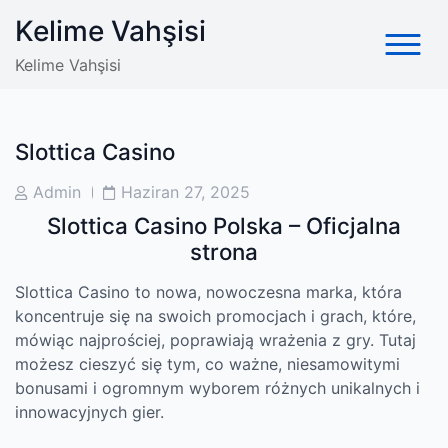
Skip
Kelime Vahşisi
to
content
Kelime Vahşisi
Slottica Casino
Post
Post
Admin
Haziran 27, 2025
Author
Date
Slottica Casino Polska – Oficjalna
strona
Slottica Casino to nowa, nowoczesna marka, która
koncentruje się na swoich promocjach i grach, które,
mówiąc najprościej, poprawiają wrażenia z gry. Tutaj
możesz cieszyć się tym, co ważne, niesamowitymi
bonusami i ogromnym wyborem różnych unikalnych i
innowacyjnych gier.