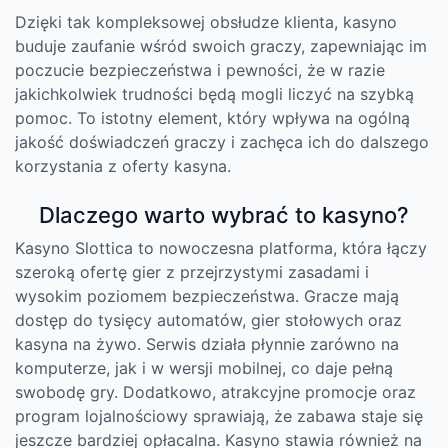
Dzięki tak kompleksowej obsłudze klienta, kasyno
buduje zaufanie wśród swoich graczy, zapewniając im
poczucie bezpieczeństwa i pewności, że w razie
jakichkolwiek trudności będą mogli liczyć na szybką
pomoc. To istotny element, który wpływa na ogólną
jakość doświadczeń graczy i zachęca ich do dalszego
korzystania z oferty kasyna.
Dlaczego warto wybrać to kasyno?
Kasyno Slottica to nowoczesna platforma, która łączy
szeroką ofertę gier z przejrzystymi zasadami i
wysokim poziomem bezpieczeństwa. Gracze mają
dostęp do tysięcy automatów, gier stołowych oraz
kasyna na żywo. Serwis działa płynnie zarówno na
komputerze, jak i w wersji mobilnej, co daje pełną
swobodę gry. Dodatkowo, atrakcyjne promocje oraz
program lojalnościowy sprawiają, że zabawa staje się
jeszcze bardziej opłacalna. Kasyno stawia również na