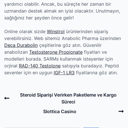
yardımcı olabilir. Ancak, bu süreçte her zaman bir
uzmandan destek almak en iyisi olacaktır. Unutmayın,
sağlığınız her şeyden önce gelir!
Online olarak sizde
Winstrol
ürünlerinden sipariş
verebilirsiniz. Web sitemiz Anabolic Pharma üzerinden
Deca Durabolin
çeşitlerine göz atın. Güvenilir
anabolizan
Testosterone Propionate
fiyatları ve
modelleri burada. SARMs kullanmak isteyenler için
orjinal
RAD-140 Testolone
satışıyla buradayız. Peptid
sevenler için en uygun
IGF-1 LR3
fiyatlarına göz atın.
Post
Previous
Steroid Siparişi Verirken Paketleme ve Kargo
navigation
Post
Süreci
N
Slottica Casino
P