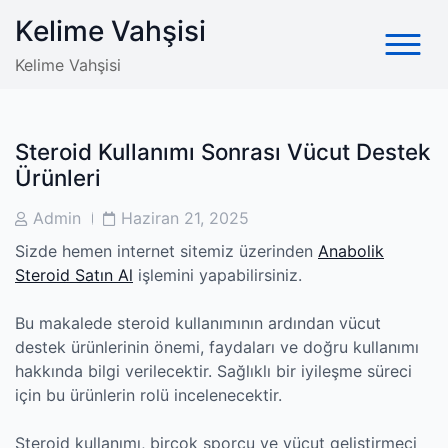
Skip
Kelime Vahşisi
to
content
Kelime Vahşisi
Steroid Kullanımı Sonrası Vücut Destek
Ürünleri
Post
Post
Admin
Haziran 21, 2025
Author
Date
Sizde hemen internet sitemiz üzerinden
Anabolik
Steroid Satın Al
işlemini yapabilirsiniz.
Bu makalede steroid kullanımının ardından vücut
destek ürünlerinin önemi, faydaları ve doğru kullanımı
hakkında bilgi verilecektir. Sağlıklı bir iyileşme süreci
için bu ürünlerin rolü incelenecektir.
Steroid kullanımı, birçok sporcu ve vücut geliştirmeci